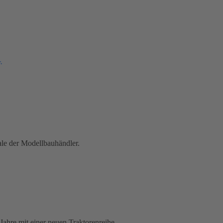
.
ale der Modellbauhändler.
Jahre mit einer neuen Traktorenreihe.