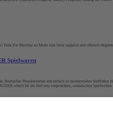
k! Time For Machine ist Motto und Serie zugleich und offeriert eleg
R Spielwaren
ein. Bedruckte Wandelemente mit einfach zu montierenden Stellfüßen 
BRUDER erhielt für die fünf neu vorgestellten, realistischen Spielwel