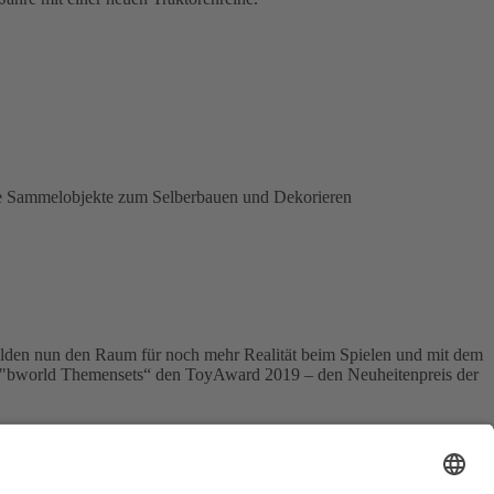
ante Sammelobjekte zum Selberbauen und Dekorieren
bilden nun den Raum für noch mehr Realität beim Spielen und mit dem
ten "bworld Themensets“ den ToyAward 2019 – den Neuheitenpreis der