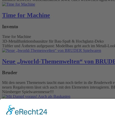
Time for Machine
Invento
Time for Machine
3D-Metallfunktionsbausätze für Bau-Spaß & Hochglanz-Deko
Tüftler und Ästheten aufgepasst: Modellbau geht auch im Metall-Loo
Neue „bworld-Themenwelten“ von BRUDE
Bruder
Mit den neuen Themensets taucht man noch tiefer in die Bruderwelt 
neuen Regalsystem lässt sich auch mit den Elementen interagieren. 
Nürnberger Spielwarenmesse!!!
Mit Dampf voraus! Auch als Baukasten