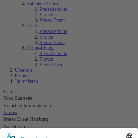
Kitchen-Electro
Presseberichte
Firmen
Presse-Event
Food
Presseberichte
Firmen
Presse-Event
Home-Living
Presseberichte
Firmen
Presse-Event
Über uns
Firmen
Journalisten
Search
Food Startseite
Branchen Informationen
Firmen
Presse Event Hamburg
Kategorien