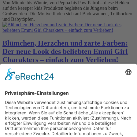
Von Minnie bis Winnie, von Peppa bis Paw Patrol – diese Helden
auf den keeeper kids Produkten begleiten die Jüngsten beim
Großwerden. Die Motive finden sich auf Badewannen, Tritthockern
und Babytöpfen.
Blümchen, Herzchen und zarte Farben:
Der neue Look des beliebten Emmi Girl
Charakters – einfach zum Verlieben!
Sterntaler
Erst seit kurzem in den
STERNTALER
Shops & Outlets sowie dem
B2C-Onlineshop erhältlich: die
NEUE EMMI GIRL!
Sterntaler Kindergarten Rucksäcke und
Taschen
Sterntaler GmbH