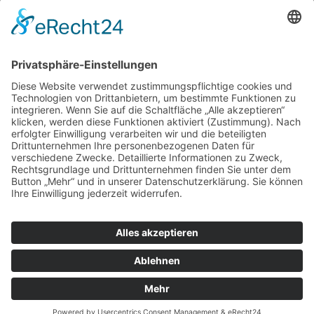
Der erste Trommellack, der matt bleibt - Zuelch Industrial Coatings
geht neue innovative Wege
Innovation kommt aus dem Harz: Seit mehr als 60 Jahren ist Zuelch
Industrial Coatings am Markt und hat sich in dieser Zeit unter
anderem der Entwicklung von umweltfreundlichen hochqualitativen
Spielzeuglacken verschrieben. Aktuell gelang es Zuelch, einen
Trommellack zu entwickeln, der matt bleibt.
Kugelbahn
Xyloba ---- Stiftung Weizenkorn Basel
Mit der Xyloba Junior Kugelbahn hat die Stiftung Weizenkorn nun
auch für die Kleinsten eine Kugelbahn aus Holz mit
Klangelementen auf den Markt gebracht. Sie ist die kleine
Schwester der klingenden Kugelbahn Xyloba, die für Kinder und
Erwachsene ab 5 bis 99 Jahren musikalischen Bauspass bringt.
RSS
1
2
© 2026 by HLH-Public.de
Impressum
Kontakt
Datenschutzerklärung