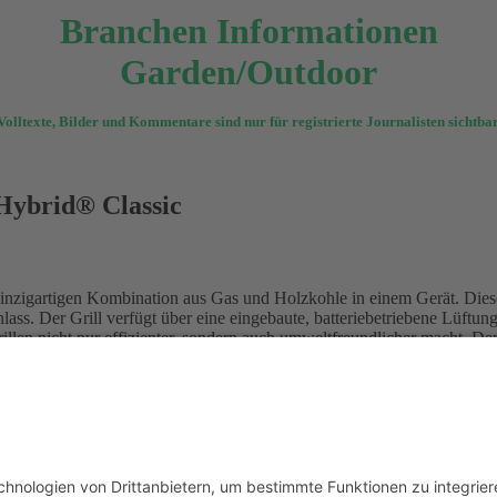
Branchen Informationen
Garden/Outdoor
Volltexte, Bilder und Kommentare sind nur für registrierte Journalisten sichtbar
 Hybrid® Classic
 einzigartigen Kombination aus Gas und Holzkohle in einem Gerät. Dies
ass. Der Grill verfügt über eine eingebaute, batteriebetriebene Lüftung
rillen nicht nur effizienter, sondern auch umweltfreundlicher macht. 
n ist.