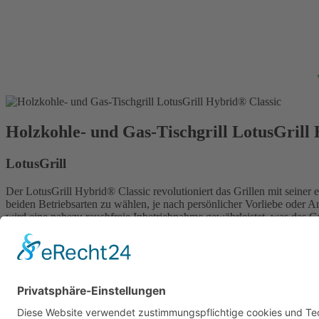
Holzkohle- und Gas-Tischgrill LotusGrill
LotusGrill
Der LotusGrill Hybrid® Classic revolutioniert das Grillen mit seiner
beiden Betriebsarten zu wählen, je nach persönlicher Vorliebe oder Anl
wird eine nahezu rauchfreie Inbetriebnahme gewährleistet, was das G
erfolgen, wobei ein USB-Stromadapter nicht im Lieferumfang enthalte
Print
verbundene Artikel
LotusGrill Classic Holzkohlegrill Tischgrill raucharm