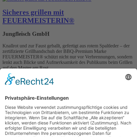
Sicheres grillen mit
FEUERMEISTERIN®
Jungfleisch GmbH
Knallrot und zur Faust geballt, gefertigt aus rotem Spaltleder – der
zertifizierte Grillhandschuh der BBQ-Premium Marke
FEUERMEISTER® schützt nicht nur vor Verbrennungen, sondern
lenkt auch Blicke und Aufmerksamkeit des Publikums beim Grillen
auf den Master am Rost.
Windspiration für den
Frühling:Windspiele von Invento bringen
Farbe und Bewegungin den Garten und
auf den Balkon
Invento